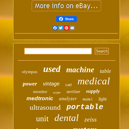
Share
Facebook
Twitter
Pinterest
Email
used
machine
table
olympus
medical
power
vintage
cart
supply
monitor
sterilizer
stryker
medtronic
analyzer
light
model
portable
ultrasound
dental
unit
zeiss